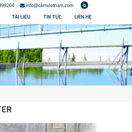
899204
info@ckmvietnam.com
TÀI LIỆU
TIN TỨC
LIÊN HỆ
TER