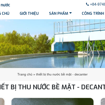
nước
+84-974
 CHỦ
GIỚI THIỆU
SẢN PHẨM
CÔNG TRÌNH
Trang chủ
»
thiết bị thu nước bề mặt - decanter
IẾT BỊ THU NƯỚC BỀ MẶT - DECAN