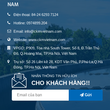
NAM
Điện thoại: 84-24 6293 7124
Hotline: 0974899.204
Email: info@ckmvietnam.com
Website: www.ckmvietnam.com
VPGD: P909, Tòa nhà South Tower, Số 8, Đ.Trần Thủ
Độ, Q.Hoàng Mai, TP.Hà Nội, Việt Nam
Trụ sở: Số 26 Liền kề 28, KDT Văn Phú, P.Phú La,Q.Hà
Đông, TP.Hà Nội, Việt Nam
NHẬN THÔNG TIN HỮU ÍCH
CHO KHÁCH HÀNG!!
Gửi