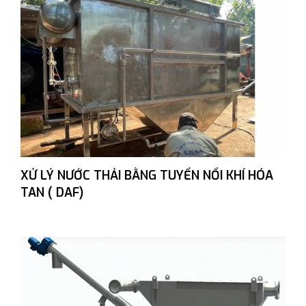
XỬ LÝ NƯỚC THẢI BẰNG TUYỂN NỔI KHÍ HÓA
TAN ( DAF)