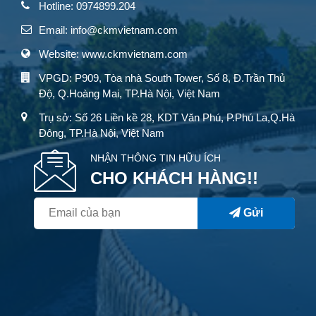
Hotline: 0974899.204
Email: info@ckmvietnam.com
Website: www.ckmvietnam.com
VPGD: P909, Tòa nhà South Tower, Số 8, Đ.Trần Thủ
Độ, Q.Hoàng Mai, TP.Hà Nội, Việt Nam
Trụ sở: Số 26 Liền kề 28, KDT Văn Phú, P.Phú La,Q.Hà
Đông, TP.Hà Nội, Việt Nam
NHẬN THÔNG TIN HỮU ÍCH
CHO KHÁCH HÀNG!!
Gửi