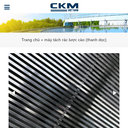
Trang chủ
»
máy tách rác lược cào (thanh dọc)