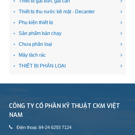
Thiết bị gạt bùn, gạt cặn
Thiết bị thu nước bề mặt - Decanter
Phụ kiện thiết bị
Sản phẩm bán chạy
Chưa phân loại
Máy tách rác
THIẾT BỊ PHÂN LOẠI
CÔNG TY CỔ PHẦN KỸ THUẬT CKM VIỆT
NAM
Điện thoại: 84-24 6293 7124