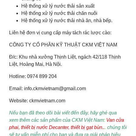
Hệ thống xử lý nước thải sản xuất
Hệ thống xử lý nước thải chăn nuôi
Hệ thống xử lý nước thải nhà ăn, nhà bếp.
Liên hệ đơn vị cung cấp máy tách rác lược cào:
CÔNG TY CỔ PHẦN KỸ THUẬT CKM VIỆT NAM
Đ/c: Khu nhà xưởng Thịnh Liệt, ngách 42/118 Thịnh
Liệt, Hoàng Mai, Hà Nội.
Hotline: 0974 899 204
Email: info.ckmvietnam@gmail.com
Website: ckmvietnam.com
Nếu bạn đã theo dõi bài viết đến đây, hãy ghé qua
xem thêm các sản phẩm của CKM Việt Nam
:
Van cửa
phai
, thiết bị nước Decanter, thiết bị gạt bùn..
.
chúng tôi
sẽ tư vấn miễn phí cho bạn và đưa ra giải pháp hiệu