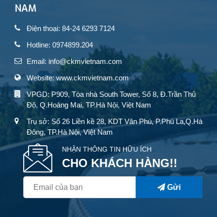
NAM
Điện thoại: 84-24 6293 7124
Hotline: 0974899.204
Email: info@ckmvietnam.com
Website: www.ckmvietnam.com
VPGD: P909, Tòa nhà South Tower, Số 8, Đ.Trần Thủ
Độ, Q.Hoàng Mai, TP.Hà Nội, Việt Nam
Trụ sở: Số 26 Liền kề 28, KDT Văn Phú, P.Phú La,Q.Hà
Đông, TP.Hà Nội, Việt Nam
NHẬN THÔNG TIN HỮU ÍCH
CHO KHÁCH HÀNG!!
Gửi