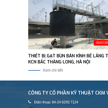
05/07/2
THIẾT BỊ GẠT BÙN BÁN KÍNH BỂ LẮNG T
KCN BẮC THĂNG LONG, HÀ NỘI
Xem chi tiết
CÔNG TY CỔ PHẦN KỸ THUẬT CKM 
Điện thoại: 84-24 6293 7124