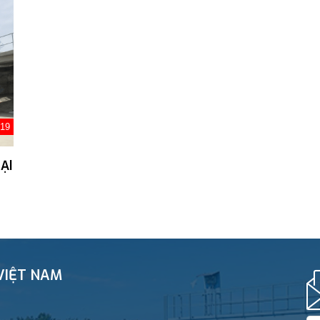
019
ẠI
VIỆT NAM