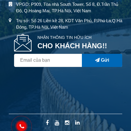
VPGD: P909, Tòa nhà South Tower, Số 8, Đ.Trần Thủ
Độ, Q.Hoàng Mai, TP.Hà Nội, Việt Nam
Trụ sở: Số 26 Liền kề 28, KDT Văn Phú, P.Phú La,Q.Hà
Đông, TP.Hà Nội, Việt Nam
NHẬN THÔNG TIN HỮU ÍCH
CHO KHÁCH HÀNG!!
Gửi