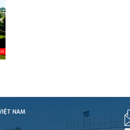
019
VIỆT NAM