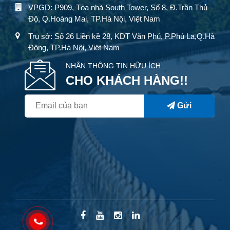
VPGD: P909, Tòa nhà South Tower, Số 8, Đ.Trần Thủ
Độ, Q.Hoàng Mai, TP.Hà Nội, Việt Nam
Trụ sở: Số 26 Liền kề 28, KDT Văn Phú, P.Phú La,Q.Hà
Đông, TP.Hà Nội, Việt Nam
NHẬN THÔNG TIN HỮU ÍCH
CHO KHÁCH HÀNG!!
Gửi