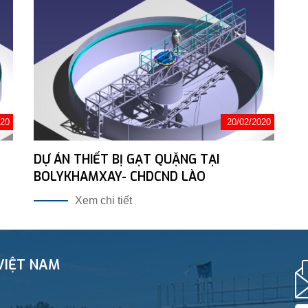
020
20/02/2020
DỰ ÁN THIẾT BỊ GẠT QUẶNG TẠI
BOLYKHAMXAY- CHDCND LÀO
Xem chi tiết
VIỆT NAM