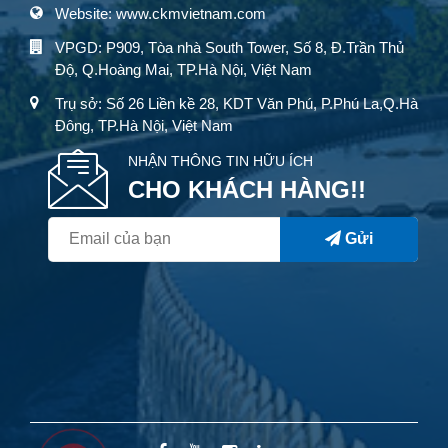
Website: www.ckmvietnam.com
VPGD: P909, Tòa nhà South Tower, Số 8, Đ.Trần Thủ
Độ, Q.Hoàng Mai, TP.Hà Nội, Việt Nam
Trụ sở: Số 26 Liền kề 28, KDT Văn Phú, P.Phú La,Q.Hà
Đông, TP.Hà Nội, Việt Nam
NHẬN THÔNG TIN HỮU ÍCH
CHO KHÁCH HÀNG!!
Gửi