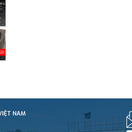
020
VIỆT NAM