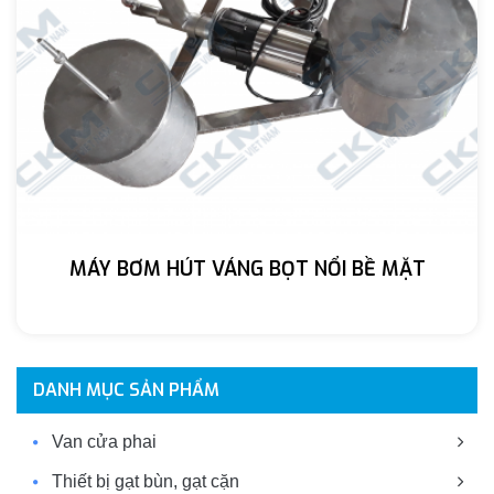
MÁY BƠM HÚT VÁNG BỌT NỔI BỀ MẶT
DANH MỤC SẢN PHẨM
Van cửa phai
Thiết bị gạt bùn, gạt cặn