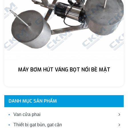
MÁY BƠM HÚT VÁNG BỌT NỔI BỀ MẶT
DANH MỤC SẢN PHẨM
Van cửa phai
Thiết bị gạt bùn, gạt cặn