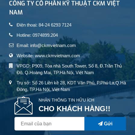
CÔNG TY CỔ PHẦN KỸ THUẬT CKM VIỆT
NAM
Điện thoại: 84-24 6293 7124
Hotline: 0974899.204
Email: info@ckmvietnam.com
Website: www.ckmvietnam.com
VPGD: P909, Tòa nhà South Tower, Số 8, Đ.Trần Thủ
Độ, Q.Hoàng Mai, TP.Hà Nội, Việt Nam
Trụ sở: Số 26 Liền kề 28, KDT Văn Phú, P.Phú La,Q.Hà
Đông, TP.Hà Nội, Việt Nam
NHẬN THÔNG TIN HỮU ÍCH
CHO KHÁCH HÀNG!!
Gửi