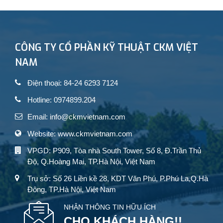
CÔNG TY CỔ PHẦN KỸ THUẬT CKM VIỆT
NAM
Điện thoại: 84-24 6293 7124
Hotline: 0974899.204
Email: info@ckmvietnam.com
Website: www.ckmvietnam.com
VPGD: P909, Tòa nhà South Tower, Số 8, Đ.Trần Thủ
Độ, Q.Hoàng Mai, TP.Hà Nội, Việt Nam
Trụ sở: Số 26 Liền kề 28, KDT Văn Phú, P.Phú La,Q.Hà
Đông, TP.Hà Nội, Việt Nam
NHẬN THÔNG TIN HỮU ÍCH
CHO KHÁCH HÀNG!!