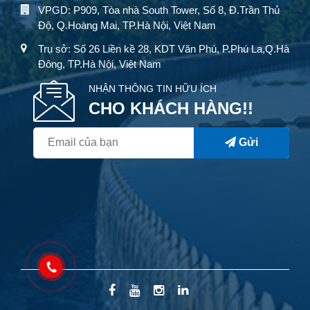
VPGD: P909, Tòa nhà South Tower, Số 8, Đ.Trần Thủ
Độ, Q.Hoàng Mai, TP.Hà Nội, Việt Nam
Trụ sở: Số 26 Liền kề 28, KDT Văn Phú, P.Phú La,Q.Hà
Đông, TP.Hà Nội, Việt Nam
NHẬN THÔNG TIN HỮU ÍCH
CHO KHÁCH HÀNG!!
Gửi