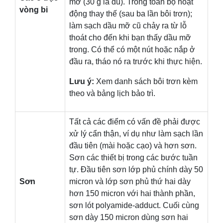
mỡ (30 g là đủ). Trong toàn bộ hoạt
vòng bi
động thay thế (sau ba lần bôi trơn);
làm sạch dầu mỡ cũ chảy ra từ lỗ
thoát cho đến khi bạn thấy dầu mỡ
trong. Có thể có một nút hoặc nắp ở
đầu ra, tháo nó ra trước khi thực hiện.
Lưu ý:
Xem danh sách bôi trơn kèm
theo và bảng lịch bảo trì.
Tất cả các điểm có vấn đề phải được
xử lý cẩn thận, ví dụ như làm sạch lần
đầu tiên (mài hoặc cạo) và hơn sơn.
Sơn các thiết bị trong các bước tuần
tự. Đầu tiên sơn lớp phủ chính dày 50
Sơn
micron và lớp sơn phủ thứ hai dày
hơn 150 micron với hai thành phần,
sơn lót polyamide-adduct. Cuối cùng
sơn dày 150 micron dùng sơn hai