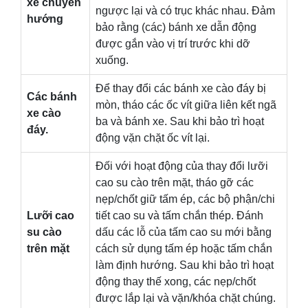
xe chuyển
ngược lại và có trục khác nhau. Đảm
hướng
bảo rằng (các) bánh xe dẫn động
được gắn vào vị trí trước khi dỡ
xuống.
Để thay đổi các bánh xe cào đáy bị
Các bánh
mòn, tháo các ốc vít giữa liên kết ngã
xe cào
ba và bánh xe. Sau khi bảo trì hoạt
đáy.
động vặn chặt ốc vít lại.
Đối với hoạt động của thay đổi lưỡi
cao su cào trên mặt, tháo gỡ các
nẹp/chốt giữ tấm ép, các bộ phận/chi
Lưỡi cao
tiết cao su và tấm chắn thép. Đánh
su cào
dấu các lỗ của tấm cao su mới bằng
trên mặt
cách sử dụng tấm ép hoặc tấm chắn
làm định hướng. Sau khi bảo trì hoạt
động thay thế xong, các nẹp/chốt
được lắp lại và vặn/khóa chặt chúng.