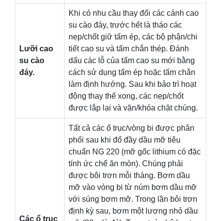
Khi có nhu cầu thay đổi các cánh cao
su cào đáy, trước hết là tháo các
nẹp/chốt giữ tấm ép, các bộ phận/chi
Lưỡi cao
tiết cao su và tấm chắn thép. Đánh
su cào
dấu các lỗ của tấm cao su mới bằng
đáy.
cách sử dụng tấm ép hoặc tấm chắn
làm định hướng. Sau khi bảo trì hoạt
động thay thế xong, các nẹp/chốt
được lắp lại và vặn/khóa chặt chúng.
Tất cả các ổ trục/vòng bi được phân
phối sau khi đổ đầy dầu mỡ tiêu
chuẩn NG 220 (mỡ gốc lithium có đặc
tính ức chế ăn mòn). Chúng phải
được bôi trơn mỗi tháng. Bơm dầu
mỡ vào vòng bi từ núm bơm dầu mỡ
với súng bơm mỡ. Trong lần bôi trơn
định kỳ sau, bơm một lượng nhỏ dầu
Các ổ trục