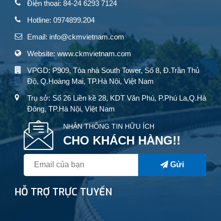
Điện thoại: 84-24 6293 7124
Hotline: 0974899.204
Email: info@ckmvietnam.com
Website: www.ckmvietnam.com
VPGD: P909, Tòa nhà South Tower, Số 8, Đ.Trần Thủ
Độ, Q.Hoàng Mai, TP.Hà Nội, Việt Nam
Trụ sở: Số 26 Liền kề 28, KDT Văn Phú, P.Phú La,Q.Hà
Đông, TP.Hà Nội, Việt Nam
NHẬN THÔNG TIN HỮU ÍCH
CHO KHÁCH HÀNG!!
Gửi
HỖ TRỢ TRỰC TUYẾN