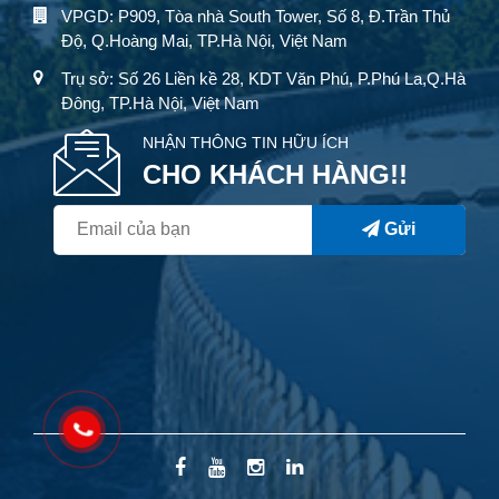
VPGD: P909, Tòa nhà South Tower, Số 8, Đ.Trần Thủ
Độ, Q.Hoàng Mai, TP.Hà Nội, Việt Nam
Trụ sở: Số 26 Liền kề 28, KDT Văn Phú, P.Phú La,Q.Hà
Đông, TP.Hà Nội, Việt Nam
NHẬN THÔNG TIN HỮU ÍCH
CHO KHÁCH HÀNG!!
Gửi