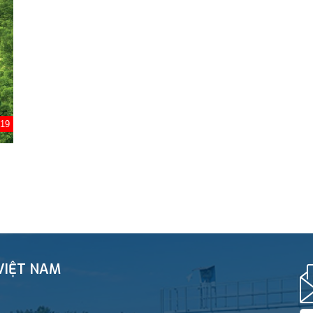
019
VIỆT NAM