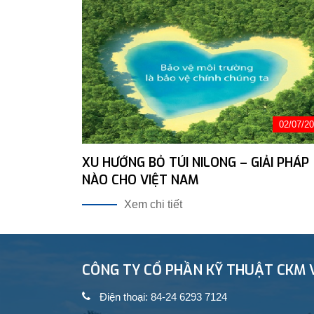
02/07/2
XU HƯỚNG BỎ TÚI NILONG – GIẢI PHÁP
NÀO CHO VIỆT NAM
Xem chi tiết
CÔNG TY CỔ PHẦN KỸ THUẬT CKM 
Điện thoại: 84-24 6293 7124