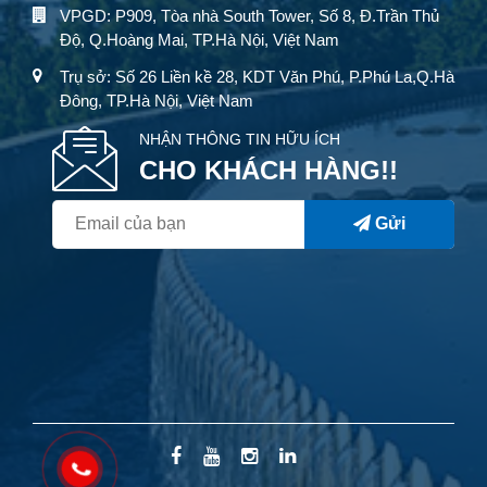
VPGD: P909, Tòa nhà South Tower, Số 8, Đ.Trần Thủ
Độ, Q.Hoàng Mai, TP.Hà Nội, Việt Nam
Trụ sở: Số 26 Liền kề 28, KDT Văn Phú, P.Phú La,Q.Hà
Đông, TP.Hà Nội, Việt Nam
NHẬN THÔNG TIN HỮU ÍCH
CHO KHÁCH HÀNG!!
Gửi