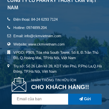
CÔNG TY CỔ PHẦN KỸ THUẬT CKM VIỆT
NAM
Điện thoại: 84-24 6293 7124
Hotline: 0974899.204
Email: info@ckmvietnam.com
Website: www.ckmvietnam.com
VPGD: P909, Tòa nhà South Tower, Số 8, Đ.Trần Thủ
Độ, Q.Hoàng Mai, TP.Hà Nội, Việt Nam
Trụ sở: Số 26 Liền kề 28, KDT Văn Phú, P.Phú La,Q.Hà
Đông, TP.Hà Nội, Việt Nam
NHẬN THÔNG TIN HỮU ÍCH
CHO KHÁCH HÀNG!!
Gửi