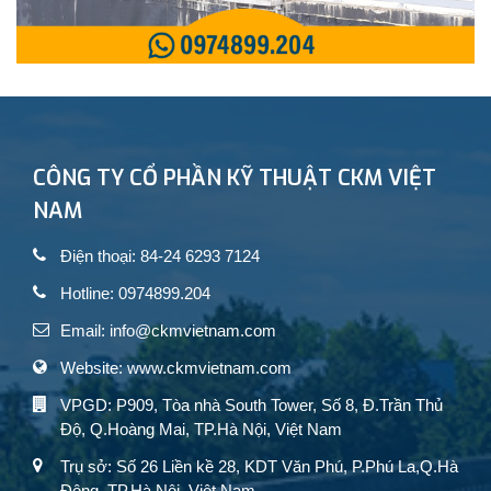
CÔNG TY CỔ PHẦN KỸ THUẬT CKM VIỆT
NAM
Điện thoại: 84-24 6293 7124
Hotline: 0974899.204
Email: info@ckmvietnam.com
Website: www.ckmvietnam.com
VPGD: P909, Tòa nhà South Tower, Số 8, Đ.Trần Thủ
Độ, Q.Hoàng Mai, TP.Hà Nội, Việt Nam
Trụ sở: Số 26 Liền kề 28, KDT Văn Phú, P.Phú La,Q.Hà
Đông, TP.Hà Nội, Việt Nam