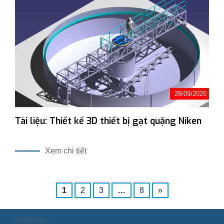
28/09/2020
Tài liệu: Thiết kế 3D thiết bị gạt quặng Niken
Xem chi tiết
1
2
3
…
8
»