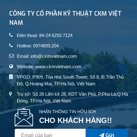
CÔNG TY CỔ PHẦN KỸ THUẬT CKM VIỆT
NAM
Điện thoại: 84-24 6293 7124
Hotline: 0974899.204
Email: info@ckmvietnam.com
Website: www.ckmvietnam.com
VPGD: P909, Tòa nhà South Tower, Số 8, Đ.Trần Thủ
Độ, Q.Hoàng Mai, TP.Hà Nội, Việt Nam
Trụ sở: Số 26 Liền kề 28, KDT Văn Phú, P.Phú La,Q.Hà
Đông, TP.Hà Nội, Việt Nam
NHẬN THÔNG TIN HỮU ÍCH
CHO KHÁCH HÀNG!!
Gửi