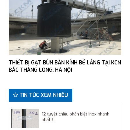
THIẾT BỊ GẠT BÙN BÁN KÍNH BỂ LẮNG TẠI KCN
BẮC THĂNG LONG, HÀ NỘI
TIN TỨC XEM NHIỀU
12 tuyệt chiêu phân biệt inox nhanh
nhất!!!