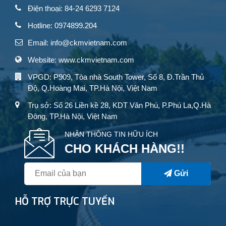
Điện thoại: 84-24 6293 7124
Hotline: 0974899.204
Email: info@ckmvietnam.com
Website: www.ckmvietnam.com
VPGD: P909, Tòa nhà South Tower, Số 8, Đ.Trần Thủ
Độ, Q.Hoàng Mai, TP.Hà Nội, Việt Nam
Trụ sở: Số 26 Liền kề 28, KDT Văn Phú, P.Phú La,Q.Hà
Đông, TP.Hà Nội, Việt Nam
NHẬN THÔNG TIN HỮU ÍCH
CHO KHÁCH HÀNG!!
Gửi
HỖ TRỢ TRỰC TUYẾN