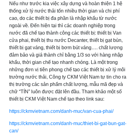
Nếu như trước kia việc xây dựng và hoàn thiện 1 hệ
thống xử lý nước thải tốn nhiều thời gian và chi phí
cao, do các thiết bị đa phần là nhập khẩu từ nước
ngoài về. Đến hiện tại thì các doanh nghiệp trong
nước đã chế tạo thành công các thiết bị: thiết bị Van
cửa phai, thiết bị thu nước Decanter, thiết bị gạt bùn,
thiết bị gạt váng, thiết bị bơm bút váng…. chất lượng
đảm bảo và giá thành chỉ bằng 1/3 so với hàng nhập
khẩu, thời gian chế tạo nhanh chóng. Là một trong
những đơn vị tiên phong chế tạo các thiết bị xử lý môi
trường nước thải, Công ty CKM Việt Nam tự tin cho ra
thị trường các sản phẩm chất lượng, mẫu mã đẹp và
chữ “TÍN” luôn được đặt lên đầu. Tham khảo một số
thiết bị CKM Việt Nam chế tạo theo link sau:
https://ckmvietnam.com/danh-muc/van-cua-phai/
https://ckmvietnam.com/danh-muc/thiet-bi-gat-bun-gat-
can/