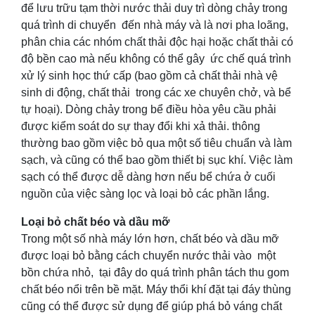
để lưu trữu tạm thời nước thải duy trì dòng chảy trong
quá trình di chuyển đến nhà máy và là nơi pha loãng,
phân chia các nhóm chất thải độc hại hoặc chất thải có
độ bền cao mà nếu không có thể gây ức chế quá trình
xử lý sinh học thứ cấp (bao gồm cả chất thải nhà vệ
sinh di động, chất thải trong các xe chuyên chở, và bể
tự hoại). Dòng chảy trong bể điều hòa yêu cầu phải
được kiểm soát do sự thay đổi khi xả thải. thông
thường bao gồm việc bỏ qua một số tiêu chuẩn và làm
sạch, và cũng có thể bao gồm thiết bị sục khí. Việc làm
sạch có thể được dễ dàng hơn nếu bể chứa ở cuối
nguồn của việc sàng lọc và loại bỏ các phần lắng.
Loại bỏ chất béo và dầu mỡ
Trong một số nhà máy lớn hơn, chất béo và dầu mỡ
được loại bỏ bằng cách chuyển nước thải vào một
bồn chứa nhỏ, tại đây do quá trình phân tách thu gom
chất béo nổi trên bề mặt. Máy thổi khí đặt tại đáy thùng
cũng có thể được sử dụng để giúp phá bỏ váng chất