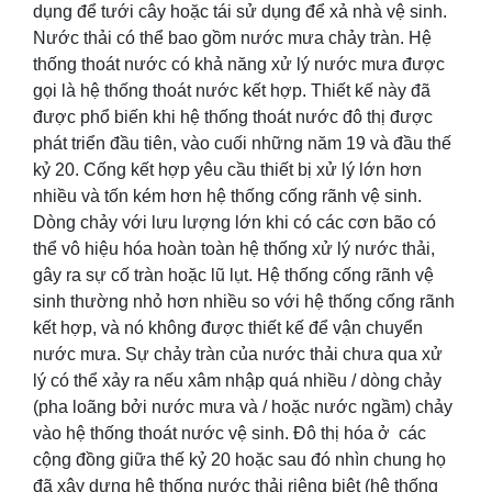
dụng để tưới cây hoặc tái sử dụng để xả nhà vệ sinh.
Nước thải có thể bao gồm nước mưa chảy tràn. Hệ
thống thoát nước có khả năng xử lý nước mưa được
gọi là hệ thống thoát nước kết hợp. Thiết kế này đã
được phổ biến khi hệ thống thoát nước đô thị được
phát triển đầu tiên, vào cuối những năm 19 và đầu thế
kỷ 20. Cống kết hợp yêu cầu thiết bị xử lý lớn hơn
nhiều và tốn kém hơn hệ thống cống rãnh vệ sinh.
Dòng chảy với lưu lượng lớn khi có các cơn bão có
thể vô hiệu hóa hoàn toàn hệ thống xử lý nước thải,
gây ra sự cố tràn hoặc lũ lụt. Hệ thống cống rãnh vệ
sinh thường nhỏ hơn nhiều so với hệ thống cống rãnh
kết hợp, và nó không được thiết kế để vận chuyển
nước mưa. Sự chảy tràn của nước thải chưa qua xử
lý có thể xảy ra nếu xâm nhập quá nhiều / dòng chảy
(pha loãng bởi nước mưa và / hoặc nước ngầm) chảy
vào hệ thống thoát nước vệ sinh. Đô thị hóa ở các
cộng đồng giữa thế kỷ 20 hoặc sau đó nhìn chung họ
đã xây dựng hệ thống nước thải riêng biệt (hệ thống