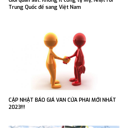
Giới quan sát: Không ít công ty Mỹ, Nhật rời
Trung Quốc để sang Việt Nam
CẬP NHẬT BÁO GIÁ VAN CỬA PHAI MỚI NHẤT
2023!!!