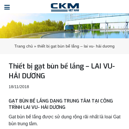
Trang chủ
»
thiết bị gạt bùn bể lắng – lai vu- hải dương
Thiết bị gạt bùn bể lắng – LAI VU-
HẢI DƯƠNG
18/11/2018
GẠT BÙN BỂ LẮNG DẠNG TRUNG TÂM TẠI CÔNG
TRÌNH LAI VU- HẢI DƯƠNG
Gạt bùn bể lắng được sử dụng rộng rãi nhất là loại Gạt
bùn trung tâm.