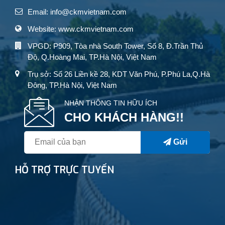
Email: info@ckmvietnam.com
Website: www.ckmvietnam.com
VPGD: P909, Tòa nhà South Tower, Số 8, Đ.Trần Thủ
Độ, Q.Hoàng Mai, TP.Hà Nội, Việt Nam
Trụ sở: Số 26 Liền kề 28, KDT Văn Phú, P.Phú La,Q.Hà
Đông, TP.Hà Nội, Việt Nam
NHẬN THÔNG TIN HỮU ÍCH
CHO KHÁCH HÀNG!!
Gửi
HỖ TRỢ TRỰC TUYẾN