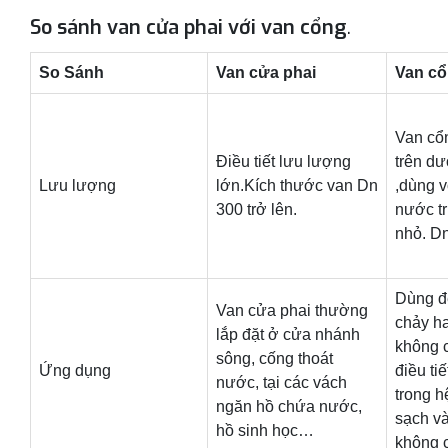
So sánh van cửa phai với van cổng
.
So Sánh
Van cửa phai
Van c
Van cổn
Điều tiết lưu lượng
trên d
Lưu lượng
lớn.Kích thước van Dn
,dùng v
300 trở lên.
nước tr
nhỏ. D
Dùng đ
Van cửa phai thường
chảy h
lắp đặt ở cửa nhánh
không 
sông, cống thoát
Ứng dụng
điều ti
nước, tại các vách
trong 
ngăn hồ chứa nước,
sạch v
hồ sinh học…
không 