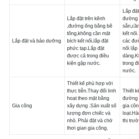
Lắp đặt
Lắp đặt trên kênh
đường 
,đường ổng bằng bê
sẵn,cần
tông,không cần mặt
kết nối
Lắp đặt và bảo dưỡng
bích kết nối,lắp đặt
các đườ
phức tạp.Lắp đặt
nối lắp
được cả trong điều
dàng.K
kiện gập nước.
trong đ
nước.
Thiết kế phù hợp với
thực tiễn.Thay đổi linh
Thiết k
hoạt theo mặt bằng
đường 
Gia công
xây dựng .Sản xuất số
gia cô
lượng đơn chiếc và
loạt.Hà
nhỏ. Phải đặt và chờ
thị trư
thơi gian gia công.