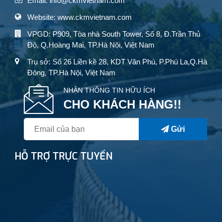
Email: info@ckmvietnam.com
Website: www.ckmvietnam.com
VPGD: P909, Tòa nhà South Tower, Số 8, Đ.Trần Thủ
Độ, Q.Hoàng Mai, TP.Hà Nội, Việt Nam
Trụ sở: Số 26 Liền kề 28, KDT Văn Phú, P.Phú La,Q.Hà
Đông, TP.Hà Nội, Việt Nam
NHẬN THÔNG TIN HỮU ÍCH
CHO KHÁCH HÀNG!!
Gửi
HỖ TRỢ TRỰC TUYẾN