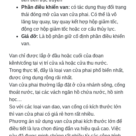
Phần điều khiển van:
có tác dụng thay đổi trạng
thái đóng mở của van cửa phai. Có thể là vô
lăng tay quay, tay quay kết hợp hộp giảm tốc,
động cơ hộp giảm tốc hoặc cơ cấu thủy lực.
Giá đỡ:
Là bộ phận giữ cố định phần điều khiển
van.
Van chỉ được lắp ở đầu hoặc cuối của đoạn
kênh/cống tại vị trí cửa xả hoặc cửa thu nước.
Trong thực tế, đây là loại van cửa phai phổ biến nhất,
được ứng dụng rộng rãi nhất.
Van cửa phai thường lắp đặt ở cửa nhánh sông, cống
thoát nước, tại các vách ngăn hồ chứa nước, hồ sinh
học…
So với các loại van dao, van cổng có kích thước lớn
thì van cửa phai có giá rẻ hơn rất nhiều.
Phương án sử dụng van cửa phai kích thước lớn để
điều tiết là lựa chọn đúng đắn va hiệu quả cao. Việc
này đã được minh chứng rất nhiều từ các công trình