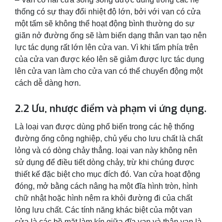
thống có sự thay đổi nhiệt độ lớn, bởi với van có cửa
một tấm sẽ không thể hoạt động bình thường do sự
giãn nở đường ống sẽ làm biến dạng thân van tạo nên
lực tác dụng rất lớn lên cửa van. Vì khi tấm phía trên
của cửa van được kéo lên sẽ giảm được lực tác dụng
lên cửa van làm cho cửa van có thể chuyển động một
cách dễ dàng hơn.
2.2 Ưu, nhược điểm và phạm vi ứng dụng.
Là loại van được dùng phổ biến trong các hệ thống
đường ống công nghiệp, chủ yếu cho lưu chất là chất
lỏng và có dòng chảy thẳng. loại van này không nên
sử dụng để điều tiết dòng chảy, trừ khi chúng được
thiết kế đặc biệt cho mục đích đó. Van cửa hoạt động
đóng, mở bằng cách nâng hạ một đĩa hình tròn, hình
chữ nhật hoặc hình nêm ra khỏi đường đi của chất
lỏng lưu chất. Các tính năng khác biệt của một van
cửa là các bề mặt làm kín giữa đĩa van và thân van là