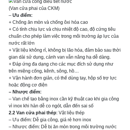
(Van cửa phai của CKM)
–
Ưu điểm:
+ Chống ăn mòn và chống ôxi hóa cao
+ Có tính chịu lực và chịu nhiệt độ cao, độ cứng tiêu
chuẩn cho phép làm việc trong môi trường áp lực của
nước rất lớn
+ Vật liệu không rỉ, không bị lão hóa, đảm bảo sau thời
gian dài sử dụng, cánh van vẫn nâng hạ dễ dàng.
+ Đáp ứng đa dạng cho các mục đích sử dụng như
trên miệng cống, kênh, sông, hồ…
+ Vận hành đơn giản, có thể dùng tay, hộp số trợ lực
hoặc động cơ điện
– Nhược điểm:
– Van chế tạo bằng inox cần kỹ thuật cao khi gia công
vì inox khi hàn dễ co ngót, dẫn đến sai số
2.2 Van cửa phai thép
: Vật liệu thép
– Ưu điểm: Dễ gia công, giá rẻ hơn inox
– Nhược điểm: Dễ bị ăn mòn trong môi trường nước