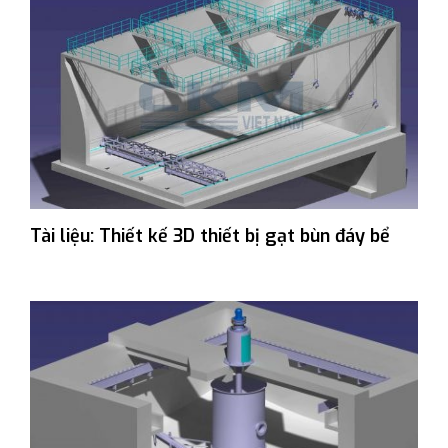
Tài liệu: Thiết kế 3D thiết bị gạt bùn đáy bể