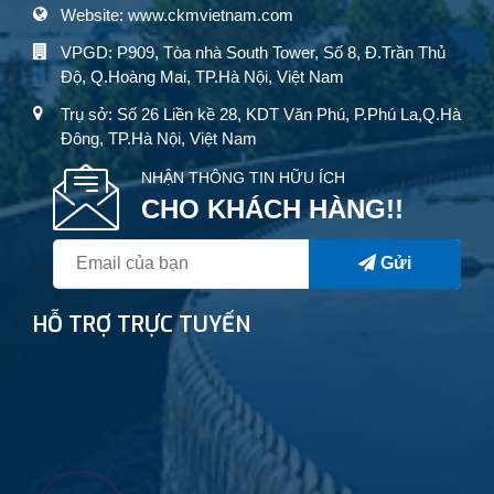
Website: www.ckmvietnam.com
VPGD: P909, Tòa nhà South Tower, Số 8, Đ.Trần Thủ
Độ, Q.Hoàng Mai, TP.Hà Nội, Việt Nam
Trụ sở: Số 26 Liền kề 28, KDT Văn Phú, P.Phú La,Q.Hà
Đông, TP.Hà Nội, Việt Nam
NHẬN THÔNG TIN HỮU ÍCH
CHO KHÁCH HÀNG!!
Gửi
HỖ TRỢ TRỰC TUYẾN