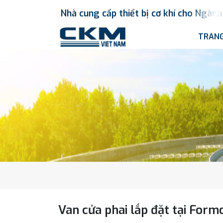
Nhà
cung
cấp
thiết
bị
cơ
khí
cho
Ngành
TRANG
Van cửa phai lắp đặt tại For