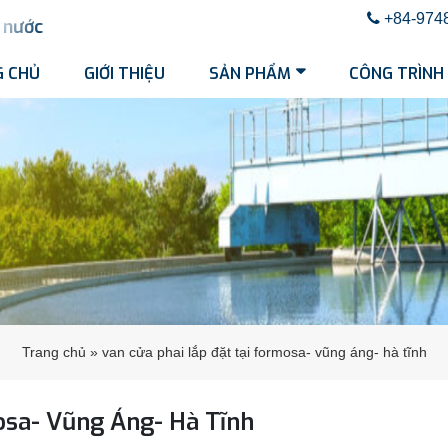
+84-974
nước
 CHỦ
GIỚI THIỆU
SẢN PHẨM
CÔNG TRÌNH
Trang chủ
»
van cửa phai lắp đặt tại formosa- vũng áng- hà tĩnh
mosa- Vũng Áng- Hà Tĩnh