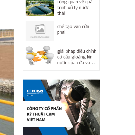
tổng quan về quá
trình xử lý nước
thải
chế tạo van cửa
phai
giải pháp điều chỉnh
cơ cấu gioăng kín
nước của cửa van
để giảm lực đóng –
mở van