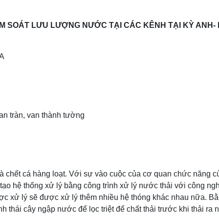
ỂM SOÁT LƯU LƯỢNG NƯỚC TẠI CÁC KÊNH TẠI KỲ ANH-
A
van tràn, van thành tường
là chết cá hàng loạt. Với sự vào cuộc của cơ quan chức năng c
ạo hệ thống xử lý bằng công trình xử lý nước thải với công ng
được xử lý sẽ được xử lý thêm nhiều hệ thóng khác nhau nữa. B
nh thái cây ngập nước để lọc triệt để chất thải trước khi thải ra 