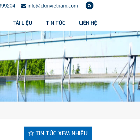
899204
info@ckmvietnam.com
TÀI LIỆU
TIN TỨC
LIÊN HỆ
TIN TỨC XEM NHIỀU