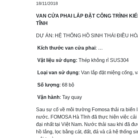
18/11/2018
VAN CỬA PHAI LẮP ĐẶT CÔNG TRÌNH KI
TĨNH
DỰ ÁN: HỆ THỐNG HỒ SINH THÁI ĐIỀU HÒ
Kích thước van cửa phai
: …
Vật liệu sử dụng:
Thép không rỉ SUS304
Loại van sử dụng
: Van lắp đặt miệng cống, 
Số lượng
: 68 bộ
Vận hành
: Tay quay
Sau sự cố về môi trường Fomosa thải ra biển 
nước. FOMOSA Hà Tĩnh đã thực hiện việc cải t
đại nhất tại Việt Nam. Nước thải sau khi đã 
hồ lắng, lọc bằng cát, đất, đá và cả hệ thống si