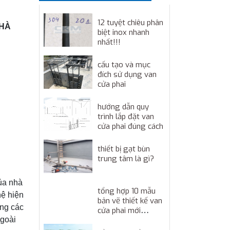
12 tuyệt chiêu phân
 HÀ
biệt inox nhanh
nhất!!!
cấu tạo và mục
đích sử dụng van
cửa phai
hướng dẫn quy
trình lắp đặt van
cửa phai đúng cách
thiết bị gạt bùn
trung tâm là gì?
ủa nhà
tổng hợp 10 mẫu
hệ hiện
bản vẽ thiết kế van
ằng các
cửa phai mới
ngoài
nhất!!!