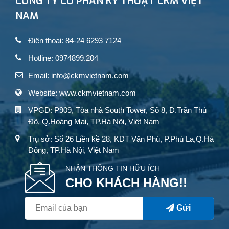
CÔNG TY CỔ PHẦN KỸ THUẬT CKM VIỆT
NAM
Điện thoại: 84-24 6293 7124
Hotline: 0974899.204
Email: info@ckmvietnam.com
Website: www.ckmvietnam.com
VPGD: P909, Tòa nhà South Tower, Số 8, Đ.Trần Thủ
Độ, Q.Hoàng Mai, TP.Hà Nội, Việt Nam
Trụ sở: Số 26 Liền kề 28, KDT Văn Phú, P.Phú La,Q.Hà
Đông, TP.Hà Nội, Việt Nam
NHẬN THÔNG TIN HỮU ÍCH
CHO KHÁCH HÀNG!!
Gửi