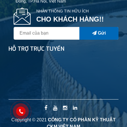
Đông, TP.Hà Nội, Việt Nam
NHẬN THÔNG TIN HỮU ÍCH
CHO KHÁCH HÀNG!!
Gửi
HỖ TRỢ TRỰC TUYẾN
Copyright © 2021
CÔNG TY CỔ PHẦN KỸ THUẬT
CKM VIỆT NAM