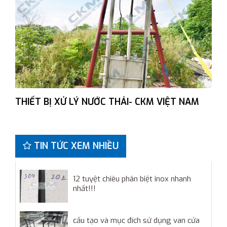
THIẾT BỊ XỬ LÝ NƯỚC THẢI- CKM VIỆT NAM
TIN TỨC XEM NHIỀU
12 tuyệt chiêu phân biệt inox nhanh
nhất!!!
cấu tạo và mục đích sử dụng van cửa