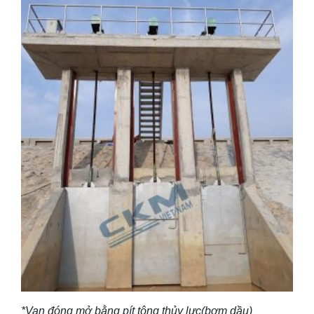
*Van đóng mở bằng pít tông thủy lực(bơm dầu)