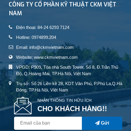
CÔNG TY CỔ PHẦN KỸ THUẬT CKM VIỆT
NAM
Điện thoại: 84-24 6293 7124
Hotline: 0974899.204
Email: info@ckmvietnam.com
Website: www.ckmvietnam.com
VPGD: P909, Tòa nhà South Tower, Số 8, Đ.Trần Thủ
Độ, Q.Hoàng Mai, TP.Hà Nội, Việt Nam
Trụ sở: Số 26 Liền kề 28, KDT Văn Phú, P.Phú La,Q.Hà
Đông, TP.Hà Nội, Việt Nam
NHẬN THÔNG TIN HỮU ÍCH
CHO KHÁCH HÀNG!!
Gửi